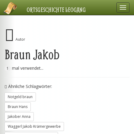
Navig
ORTSGESCHICHTE LEOGANG
einbl
Autor
Braun Jakob
mal verwendet...
1
Ähnliche Schlagwörter:
Notgeld braun
Braun Hans
Jakober Anna
Waggerl Jakob Krämergewerbe