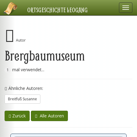
Navig
ORTSGESCHICHTE LEOGANG
einbl
Autor
Brergbaumuseum
mal verwendet...
1
Ähnliche Autoren:
Breitfuß Susanne
Zurück
Alle Autoren