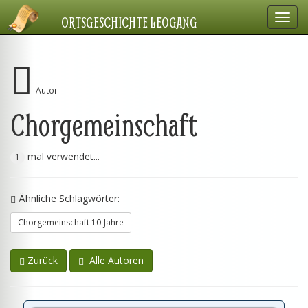
Navig
ORTSGESCHICHTE LEOGANG
einbl
Autor
Chorgemeinschaft
mal verwendet...
1
Ähnliche Schlagwörter:
Chorgemeinschaft 10-Jahre
Zurück
Alle Autoren