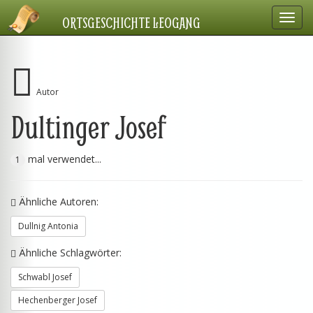
Navig
ORTSGESCHICHTE LEOGANG
einbl
Autor
Dultinger Josef
mal verwendet...
1
Ähnliche Autoren:
Dullnig Antonia
Ähnliche Schlagwörter:
Schwabl Josef
Hechenberger Josef