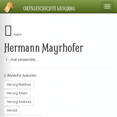
Navig
ORTSGESCHICHTE LEOGANG
einbl
Autor
Hermann Mayrhofer
mal verwendet...
1
Ähnliche Autoren:
Herzog Matthias
Herzog Adam
Herzog Andreas
Herold