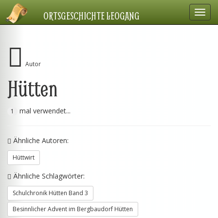
Navig
ORTSGESCHICHTE LEOGANG
einbl
Autor
Hütten
mal verwendet...
1
Ähnliche Autoren:
Hüttwirt
Ähnliche Schlagwörter:
Schulchronik Hütten Band 3
Besinnlicher Advent im Bergbaudorf Hütten