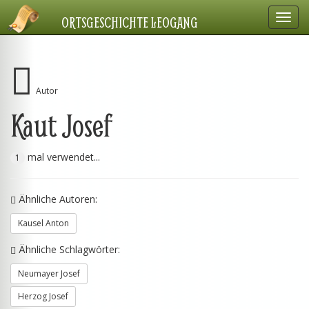
Navig
ORTSGESCHICHTE LEOGANG
einbl
Autor
Kaut Josef
mal verwendet...
1
Ähnliche Autoren:
Kausel Anton
Ähnliche Schlagwörter:
Neumayer Josef
Herzog Josef