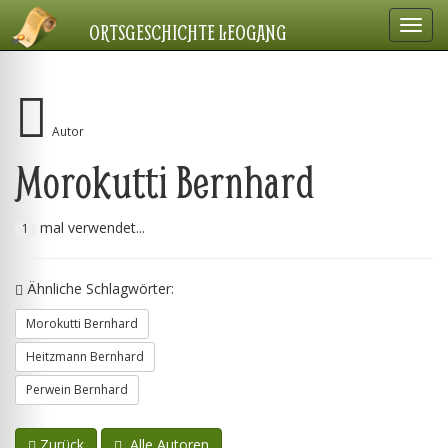
Navig
ORTSGESCHICHTE LEOGANG
einbl
Autor
Morokutti Bernhard
mal verwendet...
1
Ähnliche Schlagwörter:
Morokutti Bernhard
Heitzmann Bernhard
Perwein Bernhard
Zurück
Alle Autoren