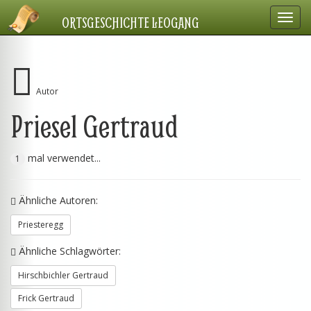
Navig
ORTSGESCHICHTE LEOGANG
einbl
Autor
Priesel Gertraud
mal verwendet...
1
Ähnliche Autoren:
Priesteregg
Ähnliche Schlagwörter:
Hirschbichler Gertraud
Frick Gertraud