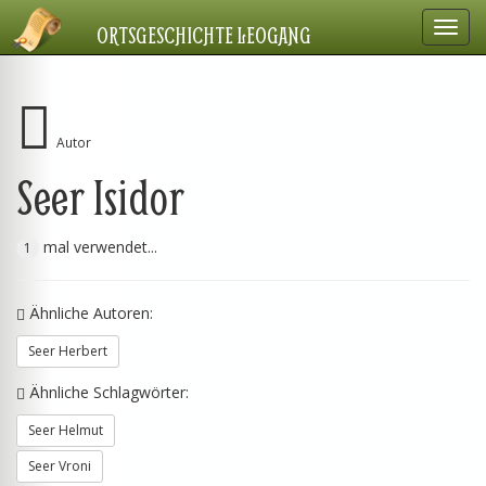
Navig
ORTSGESCHICHTE LEOGANG
einbl
Autor
Seer Isidor
mal verwendet...
1
Ähnliche Autoren:
Seer Herbert
Ähnliche Schlagwörter:
Seer Helmut
Seer Vroni