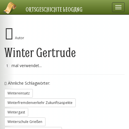
Navig
ORTSGESCHICHTE LEOGANG
einbl
Autor
Winter Gertrude
mal verwendet...
1
Ähnliche Schlagwörter:
Wintereinsatz
Winterfremdenverkehr Zukunftsaspekte
Wintergast
Winterschule Grießen