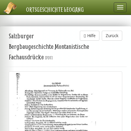
Navig
ORTSGESCHICHTE LEOGANG
einbl
Salzburger
Hilfe
Zurück
Bergbaugeschichte Montanistische
Fachausdrücke
[PDF]