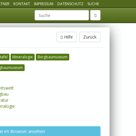
RTNER
KONTAKT
IMPRESSUM
DATENSCHUTZ
SUCHE
Suchbegriff
Hilfe
Zurück
tafel
Mineralogie
Bergbaumuseum
gbaumuseum
itswelt
gbau
ratur
ralogie
ei im Browser ansehen