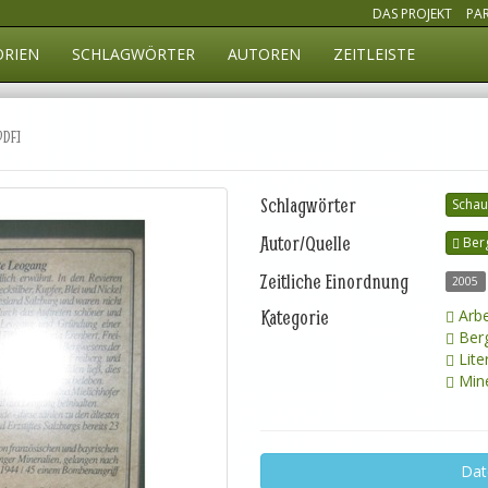
DAS PROJEKT
PA
ORIEN
SCHLAGWÖRTER
AUTOREN
ZEITLEISTE
PDF]
Schlagwörter
Schau
Autor/Quelle
Ber
Zeitliche Einordnung
2005
Kategorie
Arbe
Ber
Lite
Mine
Dat