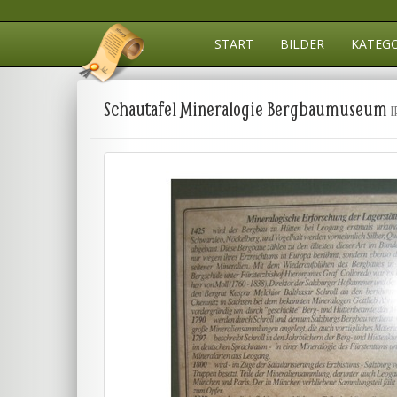
START
BILDER
KATEG
Schautafel Mineralogie Bergbaumuseum
[