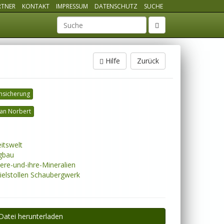
RTNER
KONTAKT
IMPRESSUM
DATENSCHUTZ
SUCHE
Suchbegriff
Hilfe
Zurück
ensicherung
an Norbert
itswelt
gbau
ere-und-ihre-Mineralien
elstollen Schaubergwerk
Datei herunterladen