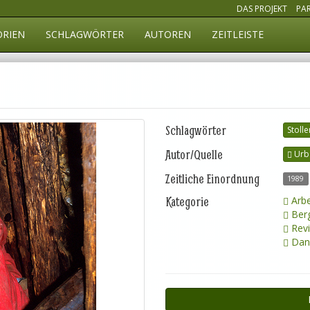
DAS PROJEKT
PA
ORIEN
SCHLAGWÖRTER
AUTOREN
ZEITLEISTE
Schlagwörter
Stoll
Autor/Quelle
Urb
Zeitliche Einordnung
1989
Kategorie
Arbe
Ber
Revi
Dani