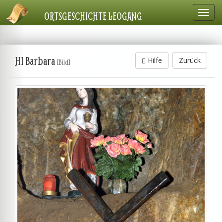
Navig
ORTSGESCHICHTE LEOGANG
einbl
Hl Barbara
Hilfe
Zurück
[Bild]