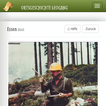
Navig
ORTSGESCHICHTE LEOGANG
einbl
Essen
Hilfe
Zurück
[Bild]