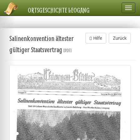
Navig
ORTSGESCHICHTE LEOGANG
einbl
Salinenkonvention ältester
Hilfe
Zurück
gültiger Staatsvertrag
[PDF]