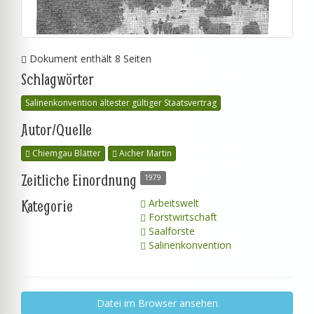
Dokument enthält 8 Seiten
Schlagwörter
Salinenkonvention ältester gültiger Staatsvertrag
Autor/Quelle
Chiemgau Blätter
Aicher Martin
Zeitliche Einordnung
1979
Kategorie
Arbeitswelt
Forstwirtschaft
Saalforste
Salinenkonvention
Datei im Browser ansehen