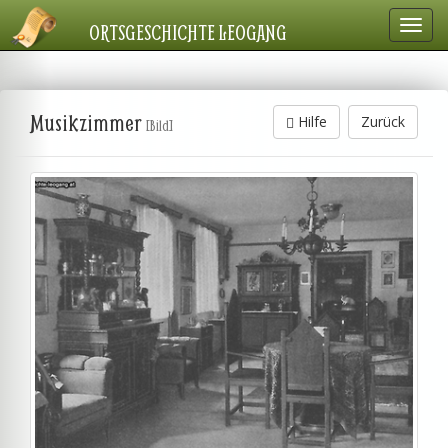
Navig
ORTSGESCHICHTE LEOGANG
einbl
Musikzimmer
Hilfe
Zurück
[Bild]