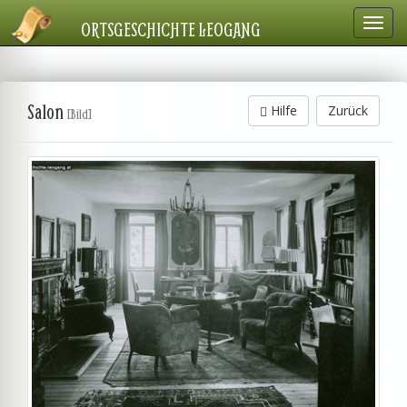
Navig
ORTSGESCHICHTE LEOGANG
einbl
Salon
Hilfe
Zurück
[Bild]