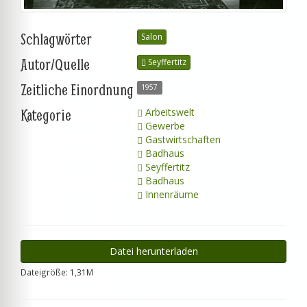
Schlagwörter
Salon
Autor/Quelle
Seyffertitz
Zeitliche Einordnung
1957
Kategorie
Arbeitswelt
Gewerbe
Gastwirtschaften
Badhaus
Seyffertitz
Badhaus
Innenräume
Datei herunterladen
Dateigröße: 1,31M