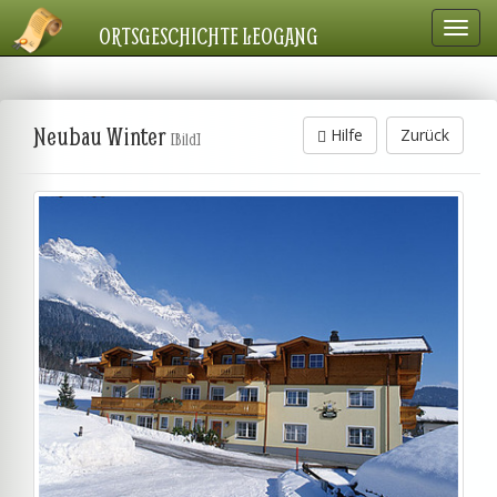
Navig
ORTSGESCHICHTE LEOGANG
einbl
Neubau Winter
Hilfe
Zurück
[Bild]