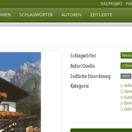
DAS PROJEKT
PA
ORIEN
SCHLAGWÖRTER
AUTOREN
ZEITLEISTE
Schlagwörter
Neub
Autor/Quelle
Ries
Zeitliche Einordnung
2003
Kategorie
Arbe
Gew
Gast
Bren
Geb