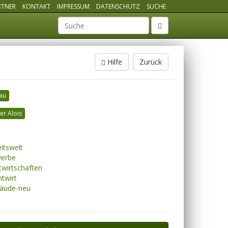
RTNER
KONTAKT
IMPRESSUM
DATENSCHUTZ
SUCHE
Suchbegriff
Hilfe
Zurück
au
er Alois
itswelt
erbe
wirtschaften
twirt
äude-neu