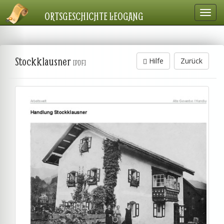
Navig
ORTSGESCHICHTE LEOGANG
einbl
Stockklausner
Hilfe
Zurück
[PDF]