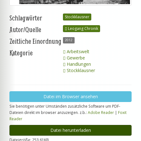
Schlagwörter
Stockklausner
Autor/Quelle
Leogang Chronik
Zeitliche Einordnung
2012
Kategorie
Arbeitswelt
Gewerbe
Handlungen
Stockklausner
Datei im Browser ansehen
Sie benötigen unter Umständen zusätzliche Software um PDF-
Dateien direkt im browser anzuzeigen. z.b.:
Adobe Reader
|
Foxit
Reader
Datei herunterladen
Dateigröße: 253,61KB