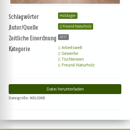
Schlagwörter
Holzlager
Autor/Quelle
Freund Naturholz
Zeitliche Einordnung
2017
Kategorie
Arbeitswelt
Gewerbe
Tischlereien
Freund-Naturholz
Datei herunterladen
Dateigröße: 900,03KB