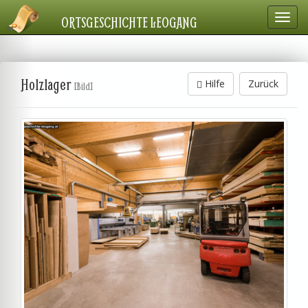
Navig
ORTSGESCHICHTE LEOGANG
einbl
Holzlager
Hilfe
Zurück
[Bild]