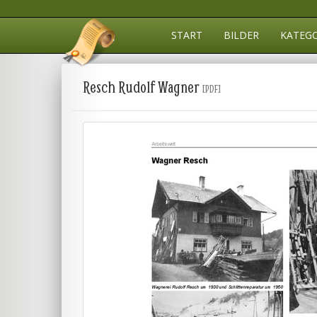
START
BILDER
KATEG
Resch Rudolf Wagner
[PDF]