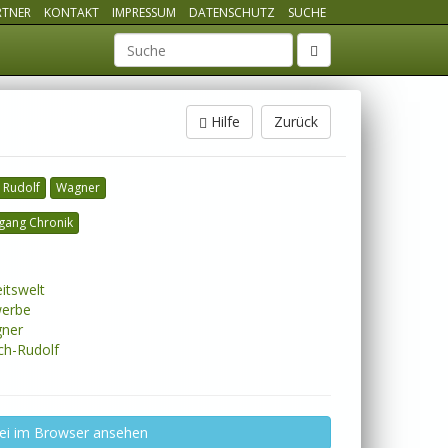
RTNER
KONTAKT
IMPRESSUM
DATENSCHUTZ
SUCHE
Suchbegriff
Hilfe
Zurück
 Rudolf
Wagner
gang Chronik
itswelt
erbe
ner
h-Rudolf
ei im Browser ansehen