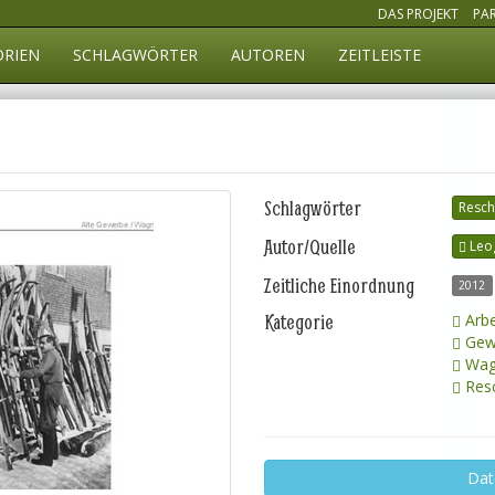
DAS PROJEKT
PA
ORIEN
SCHLAGWÖRTER
AUTOREN
ZEITLEISTE
Schlagwörter
Resch
Autor/Quelle
Leo
Zeitliche Einordnung
2012
Kategorie
Arbe
Gew
Wag
Resc
Dat