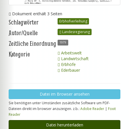
Dokument enthält 3 Seiten
Schlagwörter
Erbhofverleihung
Autor/Quelle
Landesregierung
Zeitliche Einordnung
1979
Kategorie
Arbeitswelt
Landwirtschaft
Erbhöfe
Ederbauer
Datei im Browser ansehen
Sie benötigen unter Umständen zusätzliche Software um PDF-
Dateien direkt im browser anzuzeigen. z.b.:
Adobe Reader
|
Foxit
Reader
Datei herunterladen