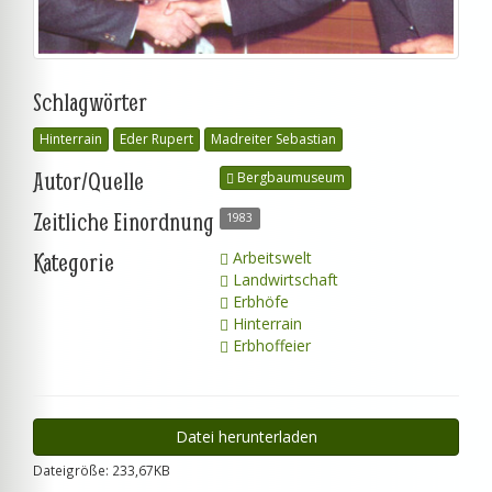
Schlagwörter
Hinterrain
Eder Rupert
Madreiter Sebastian
Autor/Quelle
Bergbaumuseum
Zeitliche Einordnung
1983
Kategorie
Arbeitswelt
Landwirtschaft
Erbhöfe
Hinterrain
Erbhoffeier
Datei herunterladen
Dateigröße: 233,67KB