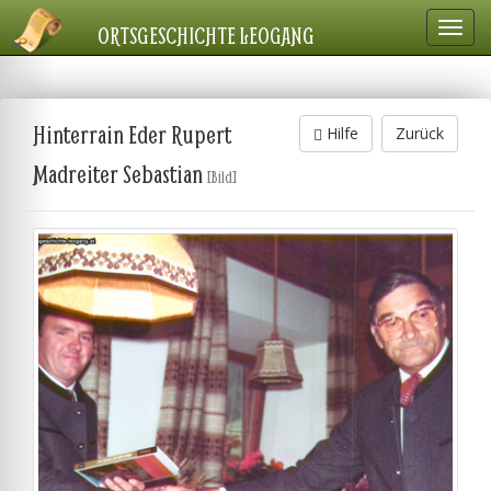
Navig
ORTSGESCHICHTE LEOGANG
einbl
Hinterrain Eder Rupert
Hilfe
Zurück
Madreiter Sebastian
[Bild]