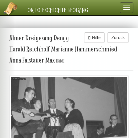
Navig
ORTSGESCHICHTE LEOGANG
einbl
Almer Dreigesang Dengg
Hilfe
Zurück
Harald Reichholf Marianne Hammerschmied
Anna Faistauer Max
[Bild]