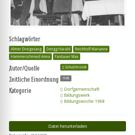
Schlagwörter
Almer Dreigesang
Dengg Harald
Reichholf Marianne
Hammerschmied Anna
Faistauer Max
Autor/Quelle
Schulchronik
Zeitliche Einordnung
1968
Kategorie
Dorfgemeinschaft
Bildungswerk
Bildungswoche-1968
Datei herunterladen