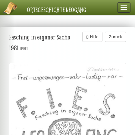
Navig
ORTSGESCHICHTE LEOGANG
einbl
Fasching in eigener Sache
Hilfe
Zurück
1981
[PDF]