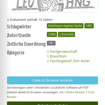
Dokument enthält 10 Seiten
Schlagwörter
Fasching in eigener Sache
1981
Autor/Quelle
FIES
Zirmclub
Zeitliche Einordnung
1981
Kategorie
Dorfgemeinschaft
Brauchtum
Faschingsbrief-Zirm-Kurier
Datei im Browser ansehen
Sie benötigen unter Umständen zusätzliche Software um PDF-
Dateien direkt im browser anzuzeigen. z.b.:
Adobe Reader
|
Foxit
Reader