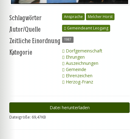
Schlagwörter
Ansprache
Melcher Horst
Autor/Quelle
Gemeindeamt Leogang
Zeitliche Einordnung
1987
Kategorie
Dorfgemeinschaft
Ehrungen
Auszeichnungen
Gemeinde
Ehrenzeichen
Herzog-Franz
Datei herunterladen
Dateigröße: 69,47KB