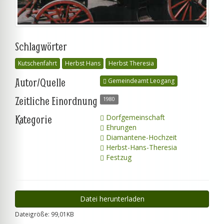
Schlagwörter
Kutschenfahrt
Herbst Hans
Herbst Theresia
Autor/Quelle
Gemeindeamt Leogang
Zeitliche Einordnung
1980
Kategorie
Dorfgemeinschaft
Ehrungen
Diamantene-Hochzeit
Herbst-Hans-Theresia
Festzug
Datei herunterladen
Dateigröße: 99,01KB