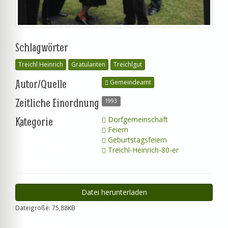
Schlagwörter
Treichl Heinrich
Gratulanten
Treichlgut
Autor/Quelle
Gemeindeamt
Zeitliche Einordnung
1993
Kategorie
Dorfgemeinschaft
Feiern
Geburtstagsfeiern
Treichl-Heinrich-80-er
Datei herunterladen
Dateigröße: 75,88KB