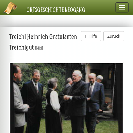
Navig
ORTSGESCHICHTE LEOGANG
einbl
Treichl Heinrich Gratulanten
Hilfe
Zurück
Treichlgut
[Bild]