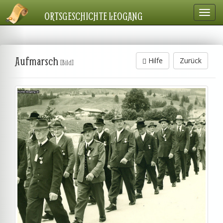
Navig
ORTSGESCHICHTE LEOGANG
einbl
Aufmarsch
Hilfe
Zurück
[Bild]