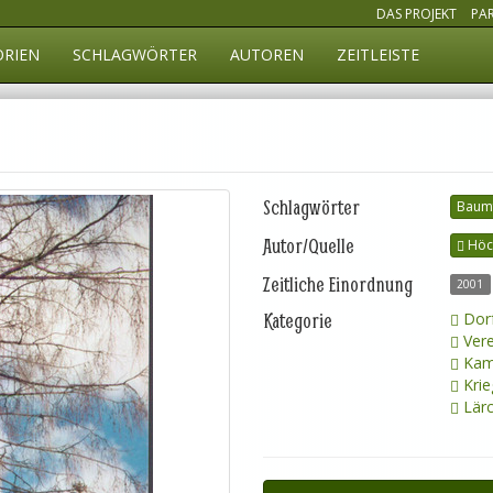
DAS PROJEKT
PA
ORIEN
SCHLAGWÖRTER
AUTOREN
ZEITLEISTE
Schlagwörter
Baumf
Autor/Quelle
Höc
Zeitliche Einordnung
2001
Kategorie
Dorf
Vere
Kam
Krie
Lär