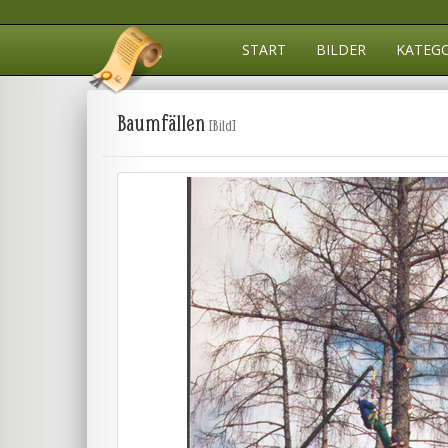
START
BILDER
KATEG
Baumfällen
[Bild]