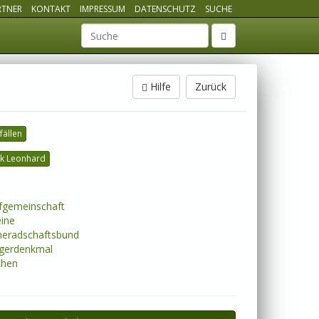
RTNER
KONTAKT
IMPRESSUM
DATENSCHUTZ
SUCHE
Suchbegriff
Hilfe
Zurück
ällen
k Leonhard
gemeinschaft
ine
eradschaftsbund
gerdenkmal
chen