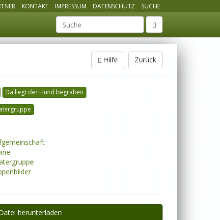
RTNER
KONTAKT
IMPRESSUM
DATENSCHUTZ
SUCHE
Suchbegriff
Hilfe
Zurück
Da liegt der Hund begraben
atergruppe
gemeinschaft
ine
tergruppe
penbilder
Datei herunterladen