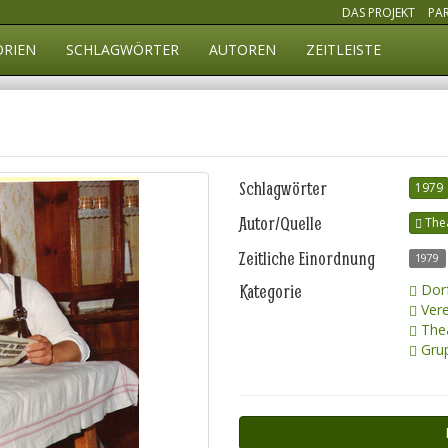
DAS PROJEKT
PA
ORIEN
SCHLAGWÖRTER
AUTOREN
ZEITLEISTE
Schlagwörter
1979
Autor/Quelle
The
Zeitliche Einordnung
1979
Kategorie
Dorf
Vere
Thea
Grup