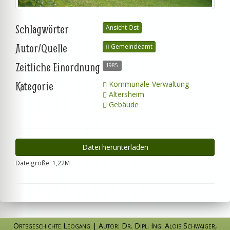
Schlagwörter
Ansicht Ost
Autor/Quelle
Gemeindeamt
Zeitliche Einordnung
1985
Kategorie
Kommunale-Verwaltung
Altersheim
Gebäude
Datei herunterladen
Dateigröße: 1,22M
Ortsgeschichte Leogang
|
Autor: Dr. Dipl. Ing. Alois Schwaiger
,