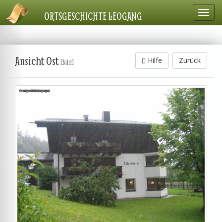
Navig
ORTSGESCHICHTE LEOGANG
einbl
Ansicht Ost
Hilfe
Zurück
[Bild]