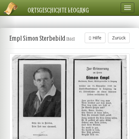
Navig
ORTSGESCHICHTE LEOGANG
einbl
Empl Simon Sterbebild
Hilfe
Zurück
[Bild]