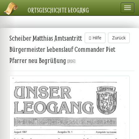
Navig
ORTSGESCHICHTE LEOGANG
einbl
Scheiber Matthias Amtsantritt
Hilfe
Zurück
Bürgermeister Lebenslauf Commander Piet
Pfarrer neu Begrüßung
[PDF]