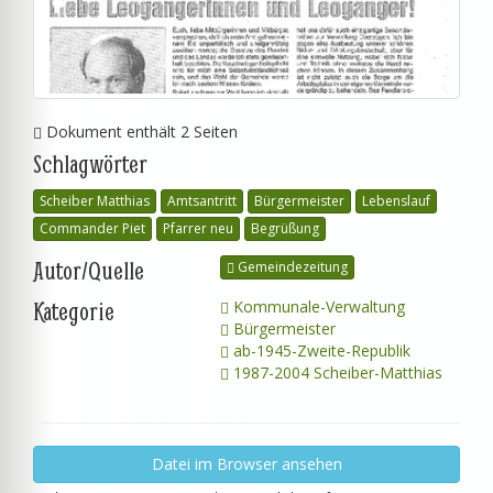
Dokument enthält 2 Seiten
Schlagwörter
Scheiber Matthias
Amtsantritt
Bürgermeister
Lebenslauf
Commander Piet
Pfarrer neu
Begrüßung
Autor/Quelle
Gemeindezeitung
Kategorie
Kommunale-Verwaltung
Bürgermeister
ab-1945-Zweite-Republik
1987-2004 Scheiber-Matthias
Datei im Browser ansehen