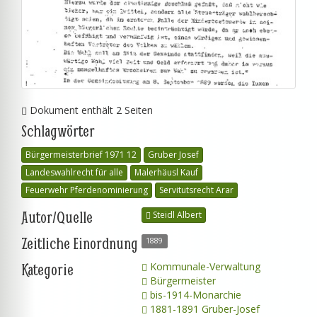
Dokument enthält 2 Seiten
Schlagwörter
Bürgermeisterbrief 1971 12
Gruber Josef
Landeswahlrecht für alle
Malerhäusl Kauf
Feuerwehr Pferdenominierung
Servitutsrecht Arar
Autor/Quelle
Steidl Albert
Zeitliche Einordnung
1889
Kategorie
Kommunale-Verwaltung
Bürgermeister
bis-1914-Monarchie
1881-1891 Gruber-Josef