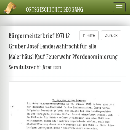
Navig
ORTSGESCHICHTE LEOGANG
einbl
Bürgermeisterbrief 1971 12
Hilfe
Zurück
Gruber Josef Landeswahlrecht für alle
Malerhäusl Kauf Feuerwehr Pferdenominierung
Servitutsrecht Arar
[PDF]