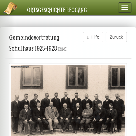
Navig
ORTSGESCHICHTE LEOGANG
einbl
Gemeindevertretung
Hilfe
Zurück
Schulhaus 1925-1928
[Bild]