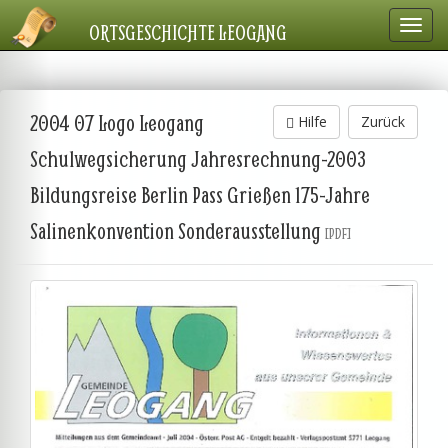
Navig
ORTSGESCHICHTE LEOGANG
einbl
2004 07 Logo Leogang
Hilfe
Zurück
Schulwegsicherung Jahresrechnung-2003
Bildungsreise Berlin Pass Grießen 175-Jahre
Salinenkonvention Sonderausstellung
[PDF]