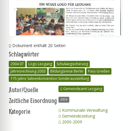
Dokument enthält 20 Seiten
Schlagwörter
2004 07
Logo Leogang
Schulwegsicherung
Jahresrechnung-2003
Bildungsreise Berlin
Pass Grießen
175-Jahre Salinenkonvention Sonderausstellung
Autor/Quelle
Gemeindeamt Leogang
Zeitliche Einordnung
2004
Kategorie
Kommunale-Verwaltung
Gemeindezeitung
2000-2009