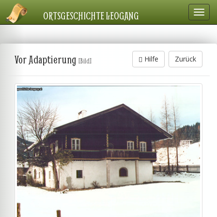
Navig
ORTSGESCHICHTE LEOGANG
einbl
Vor Adaptierung
Hilfe
Zurück
[Bild]