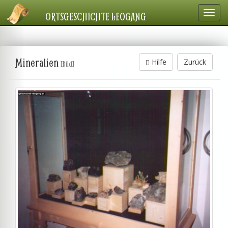
Navig
ORTSGESCHICHTE LEOGANG
einbl
Mineralien
Hilfe
Zurück
[Bild]