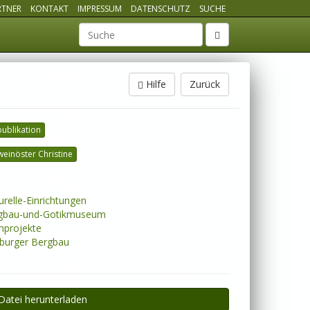
RTNER
KONTAKT
IMPRESSUM
DATENSCHUTZ
SUCHE
Suchbegriff
Hilfe
Zurück
ublikation
einöster Christine
urelle-Einrichtungen
gbau-und-Gotikmuseum
projekte
burger Bergbau
Datei herunterladen