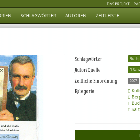
DAS PROJEKT
PA
ORIEN
SCHLAGWÖRTER
AUTOREN
ZEITLEISTE
Schlagwörter
Buchp
Autor/Quelle
Schw
Zeitliche Einordnung
2007
Kategorie
Kult
Ber
Buch
Salz