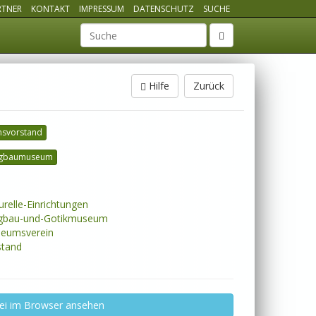
RTNER
KONTAKT
IMPRESSUM
DATENSCHUTZ
SUCHE
Suchbegriff
Hilfe
Zurück
nsvorstand
gbaumuseum
urelle-Einrichtungen
gbau-und-Gotikmuseum
eumsverein
tand
ei im Browser ansehen