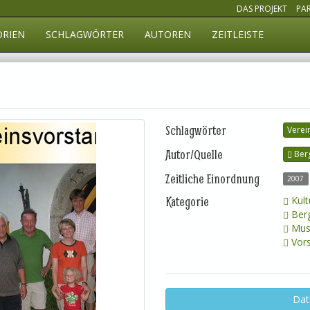
DAS PROJEKT
PA
ORIEN
SCHLAGWÖRTER
AUTOREN
ZEITLEISTE
Schlagwörter
Verei
Autor/Quelle
Ber
Zeitliche Einordnung
2007
Kategorie
Kult
Ber
Mus
Vors
Dat