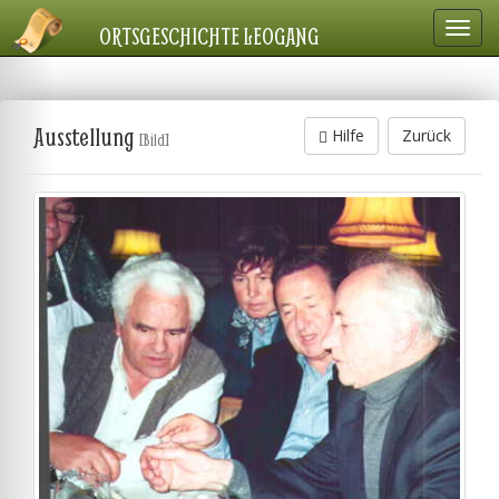
Navig
ORTSGESCHICHTE LEOGANG
einbl
Ausstellung
Hilfe
Zurück
[Bild]