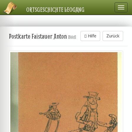
Navig
ORTSGESCHICHTE LEOGANG
einbl
Postkarte Faistauer Anton
Hilfe
Zurück
[Bild]