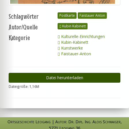
Schlagwörter
Postkarte
Faistauer Anton
Autor/Quelle
Kubin Kabinett
Kategorie
Kulturelle-Einrichtungen
Kubin-Kabinett
Kunstwerke
Faistauer-Anton
Datei herunterladen
Dateigröße: 1,16M
Ortsgeschichte Leogang
|
Autor: Dr. Dipl. Ing. Alois Schwaiger
,
5771 Leogang 36