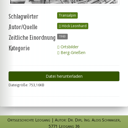
Schlagwörter
Transalpin
Autor/Quelle
Höck Leonhard
Zeitliche Einordnung
1960
Kategorie
Ortsbilder
Berg-Grießen
Datei herunterladen
Dateigröße: 753,16KB
Ortsgeschichte Leogang
|
Autor: Dr. Dipl. Ing. Alois Schwaiger
,
5771 Leogang 36