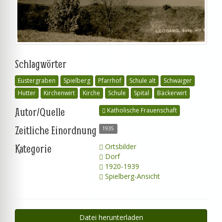
Schlagwörter
Eustergraben
Spielberg
Pfarrhof
Schule alt
Schwaiger
Hutter
Kirchenwirt
Kirche
Schule
Spital
Bäckerwirt
Autor/Quelle
Katholische Frauenschaft
Zeitliche Einordnung
1935
Kategorie
Ortsbilder
Dorf
1920-1939
Spielberg-Ansicht
Datei herunterladen