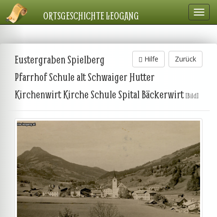
Navig
ORTSGESCHICHTE LEOGANG
einbl
Eustergraben Spielberg
Hilfe
Zurück
Pfarrhof Schule alt Schwaiger Hutter
Kirchenwirt Kirche Schule Spital Bäckerwirt
[Bild]