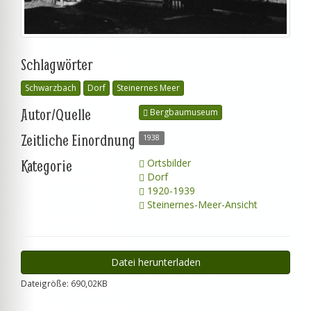
Schlagwörter
Schwarzbach
Dorf
Steinernes Meer
Autor/Quelle
Bergbaumuseum
Zeitliche Einordnung
1938
Kategorie
Ortsbilder
Dorf
1920-1939
Steinernes-Meer-Ansicht
Datei herunterladen
Dateigröße: 690,02KB