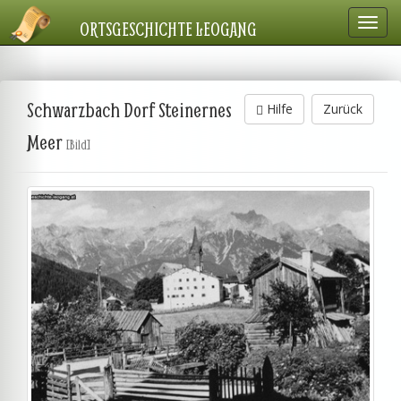
Navig
ORTSGESCHICHTE LEOGANG
einbl
Schwarzbach Dorf Steinernes
Hilfe
Zurück
Meer
[Bild]