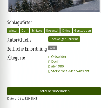
Schlagwörter
Winter
Dorf
Schiweg
Rosental
Otting
Gerstboden
Autor/Quelle
Schwaiger Christine
Zeitliche Einordnung
2005
Kategorie
Ortsbilder
Dorf
ab-1980
Steinernes-Meer-Ansicht
Datei herunterladen
Dateigröße: 329,88KB